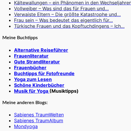
Kältewallungen – ein Phänomen in den Wechseljahre
Vollweiber – Was sind das für Frauen und…
Verwaiste Eltern – Die größte Katastrophe und…
Frau sein – Was bedeutet das eigentlich für…
Türkische Frauen und das Kopftuchdingens – Ich…
Meine Buchtipps
Alternative Reiseführer
Frauenliteratur
Gute Strandliteratur
Frauenbücher
Buchtipps für Fotofreunde
Yoga zum Lesen
Schöne Kinderbücher
Musik für Yoga
(Musiktipps)
Meine anderen Blogs:
Sabienes TraumWelten
Sabienes TraumAlbum
Mondyoga