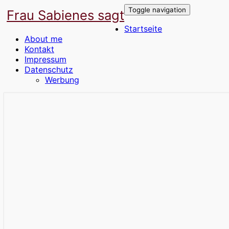
Toggle navigation
Frau Sabienes sagt
Startseite
About me
Kontakt
Impressum
Datenschutz
Werbung
Der Blog für die Frau in den besten Jahre
Frau Sabienes sagt