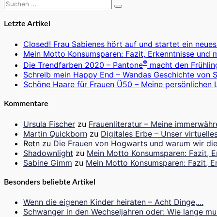
Suchen
Suchen
nach:
Letzte Artikel
Closed! Frau Sabienes hört auf und startet ein neues
Mein Motto Konsumsparen: Fazit, Erkenntnisse und 
®
Die Trendfarben 2020 – Pantone
macht den Frühlin
Schreib mein Happy End – Wandas Geschichte von 
Schöne Haare für Frauen Ü50 – Meine persönlichen L
Kommentare
Ursula Fischer
zu
Frauenliteratur – Meine immerwähr
Martin Quickborn
zu
Digitales Erbe – Unser virtuel
Retn
zu
Die Frauen von Hogwarts und warum wir die
Shadownlight
zu
Mein Motto Konsumsparen: Fazit, E
Sabine Gimm
zu
Mein Motto Konsumsparen: Fazit, E
Besonders beliebte Artikel
Wenn die eigenen Kinder heiraten – Acht Dinge,…
Schwanger in den Wechseljahren oder: Wie lange m