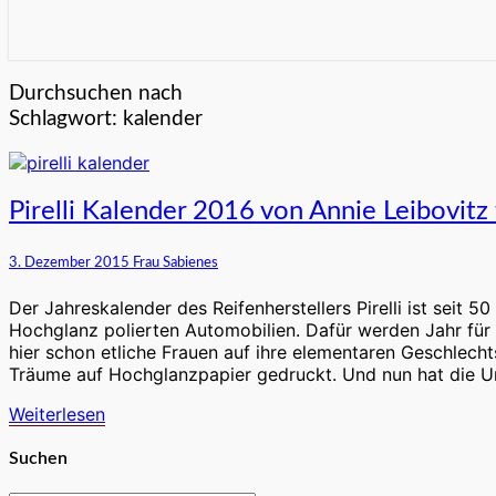
Durchsuchen nach
Schlagwort:
kalender
Pirelli
Pirelli Kalender 2016 von Annie Leibovitz 
Kalender
2016
3. Dezember 2015
Frau Sabienes
von
Annie
Der Jahreskalender des Reifenherstellers Pirelli ist seit 
Leibovitz
Hochglanz polierten Automobilien. Dafür werden Jahr fü
fotografiert
hier schon etliche Frauen auf ihre elementaren Geschlechts
Träume auf Hochglanzpapier gedruckt. Und nun hat die U
Weiterlesen
Weiterlesen
Suchen