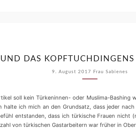
TÜRKISCHE
 UND DAS KOPFTUCHDINGENS –
FRAUEN
UND
9. August 2017
Frau Sabienes
DAS
KOPFTUCHDI
–
Artikel soll kein Türkeninnen- oder Muslima-Bashing
ICH
h halte ich mich an den Grundsatz, dass jeder nach
VERSTEHE
 Gefühl entstanden, dass ich türkische Frauen nicht 
EUCH
zahl von türkischen Gastarbeitern war früher in Ob
NICHT!