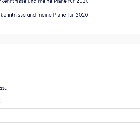
rkenntnisse und meine Pläne für 2020
rkenntnisse und meine Pläne für 2020
uss…
n