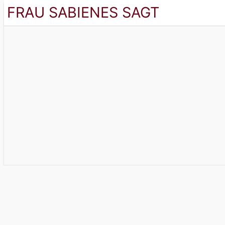
FRAU SABIENES SAGT
Der Blog Für Die Frau In Den Bes
FRAU SABI