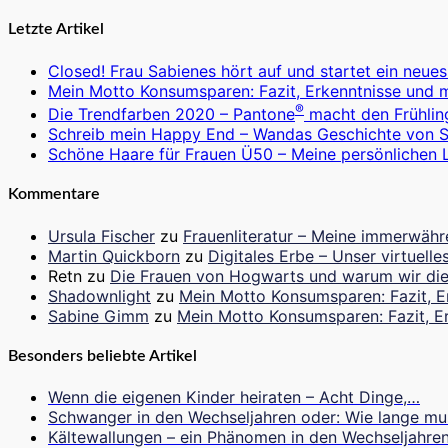
Suchen
nach:
Letzte Artikel
Closed! Frau Sabienes hört auf und startet ein neues
Mein Motto Konsumsparen: Fazit, Erkenntnisse und 
®
Die Trendfarben 2020 – Pantone
macht den Frühlin
Schreib mein Happy End – Wandas Geschichte von 
Schöne Haare für Frauen Ü50 – Meine persönlichen L
Kommentare
Ursula Fischer
zu
Frauenliteratur – Meine immerwähr
Martin Quickborn
zu
Digitales Erbe – Unser virtuel
Retn
zu
Die Frauen von Hogwarts und warum wir die
Shadownlight
zu
Mein Motto Konsumsparen: Fazit, E
Sabine Gimm
zu
Mein Motto Konsumsparen: Fazit, E
Besonders beliebte Artikel
Wenn die eigenen Kinder heiraten – Acht Dinge,…
Schwanger in den Wechseljahren oder: Wie lange m
Kältewallungen – ein Phänomen in den Wechseljahre