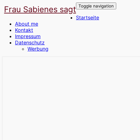
Toggle navigation
Frau Sabienes sagt
Startseite
About me
Kontakt
Impressum
Datenschutz
Werbung
Der Blog für die Frau in den besten Jahre
Frau Sabienes sagt