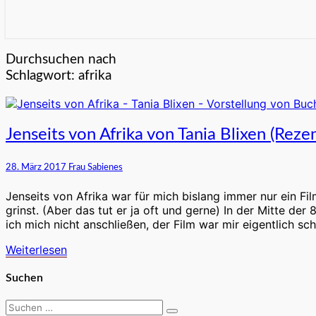
Durchsuchen nach
Schlagwort:
afrika
Jenseits
Jenseits von Afrika von Tania Blixen (Rezen
von
Afrika
28. März 2017
Frau Sabienes
von
Tania
Jenseits von Afrika war für mich bislang immer nur ein F
Blixen
grinst. (Aber das tut er ja oft und gerne) In der Mitte 
(Rezension
ich mich nicht anschließen, der Film war mir eigentlich s
eines
Klassikers)
Weiterlesen
Weiterlesen
Suchen
Suchen