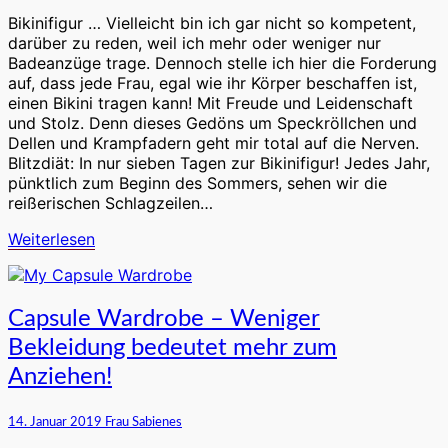
alle!
No
Bikinifigur … Vielleicht bin ich gar nicht so kompetent,
Bodyshaming!
darüber zu reden, weil ich mehr oder weniger nur
Badeanzüge trage. Dennoch stelle ich hier die Forderung
auf, dass jede Frau, egal wie ihr Körper beschaffen ist,
einen Bikini tragen kann! Mit Freude und Leidenschaft
und Stolz. Denn dieses Gedöns um Speckröllchen und
Dellen und Krampfadern geht mir total auf die Nerven.
Blitzdiät: In nur sieben Tagen zur Bikinifigur! Jedes Jahr,
pünktlich zum Beginn des Sommers, sehen wir die
reißerischen Schlagzeilen…
Weiterlesen
Weiterlesen
Capsule
Capsule Wardrobe – Weniger
Wardrobe
Bekleidung bedeutet mehr zum
–
Weniger
Anziehen!
Bekleidung
bedeutet
14. Januar 2019
Frau Sabienes
mehr