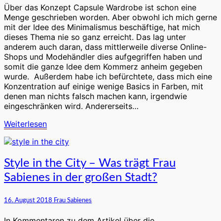
zum
Über das Konzept Capsule Wardrobe ist schon eine
Anziehen!
Menge geschrieben worden. Aber obwohl ich mich gerne
mit der Idee des Minimalismus beschäftige, hat mich
dieses Thema nie so ganz erreicht. Das lag unter
anderem auch daran, dass mittlerweile diverse Online-
Shops und Modehändler dies aufgegriffen haben und
somit die ganze Idee dem Kommerz anheim gegeben
wurde. Außerdem habe ich befürchtete, dass mich eine
Konzentration auf einige wenige Basics in Farben, mit
denen man nichts falsch machen kann, irgendwie
eingeschränken wird. Andererseits…
Weiterlesen
Weiterlesen
Style
Style in the City – Was trägt Frau
in
Sabienes in der großen Stadt?
the
City
–
16. August 2018
Frau Sabienes
Was
trägt
In Kommentaren zu dem Artikel über die