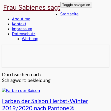
Toggle navigation
Frau Sabienes sagt
Startseite
About me
Kontakt
Impressum
Datenschutz
Werbung
Der Blog für die Frau in den besten
Frau Sabienes sagt
Jahren
Durchsuchen nach
Schlagwort:
bekleidung
Farben
Farben der Saison Herbst-Winter
der
2019/2020 nach Pantone®
Saison