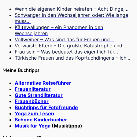
Wenn die eigenen Kinder heiraten – Acht Dinge,…
Schwanger in den Wechseljahren oder: Wie lange
muss…
Kältewallungen – ein Phänomen in den
Wechseljahren
Vollweiber – Was sind das für Frauen und…
Verwaiste Eltern – Die größte Katastrophe und…
Frau sein – Was bedeutet das eigentlich für…
Türkische Frauen und das Kopftuchdingens – Ich…
Meine Buchtipps
Alternative Reiseführer
Frauenliteratur
Gute Strandliteratur
Frauenbücher
Buchtipps für Fotofreunde
Yoga zum Lesen
Schöne Kinderbücher
Musik für Yoga
(Musiktipps)