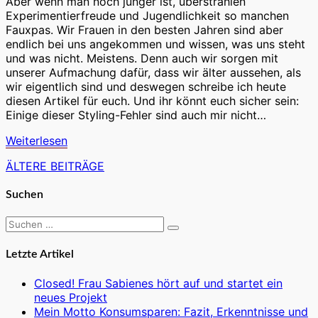
Jahren
Aber wenn man noch jünger ist, überstrahlen
vermeiden
Experimentierfreude und Jugendlichkeit so manchen
solltet
Fauxpas. Wir Frauen in den besten Jahren sind aber
endlich bei uns angekommen und wissen, was uns steht
und was nicht. Meistens. Denn auch wir sorgen mit
unserer Aufmachung dafür, dass wir älter aussehen, als
wir eigentlich sind und deswegen schreibe ich heute
diesen Artikel für euch. Und ihr könnt euch sicher sein:
Einige dieser Styling-Fehler sind auch mir nicht…
Weiterlesen
Weiterlesen
ÄLTERE BEITRÄGE
Beitragsnavigation
Suchen
Suchen
Suchen
nach:
Letzte Artikel
Closed! Frau Sabienes hört auf und startet ein
neues Projekt
Mein Motto Konsumsparen: Fazit, Erkenntnisse und