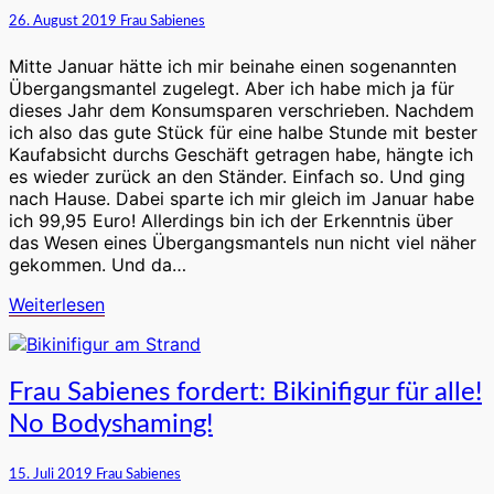
sehr
26. August 2019
Frau Sabienes
ungenaues
Kleidungsstück
Mitte Januar hätte ich mir beinahe einen sogenannten
Übergangsmantel zugelegt. Aber ich habe mich ja für
dieses Jahr dem Konsumsparen verschrieben. Nachdem
ich also das gute Stück für eine halbe Stunde mit bester
Kaufabsicht durchs Geschäft getragen habe, hängte ich
es wieder zurück an den Ständer. Einfach so. Und ging
nach Hause. Dabei sparte ich mir gleich im Januar habe
ich 99,95 Euro! Allerdings bin ich der Erkenntnis über
das Wesen eines Übergangsmantels nun nicht viel näher
gekommen. Und da…
Weiterlesen
Weiterlesen
Frau
Frau Sabienes fordert: Bikinifigur für alle!
Sabienes
No Bodyshaming!
fordert:
Bikinifigur
für
15. Juli 2019
Frau Sabienes