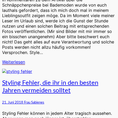
Frau
Schnäppchenpreise bei Bademoden wurde von euch
Sabienes
lauthals gefordert, dass ich mich doch mal in meinem
in
Lieblingsoutfit zeigen möge. Da im Moment viele meiner
der
Leser im Urlaub sind, werde ich die Gunst der Stunde
großen
nutzen und einen solchen Beitrag mit entsprechenden
Stadt?
Fotos veröffentlichen. (Mir sind Bilder mit mir immer so
ein bisschen unangenehm) Aber bitte beschwert euch
nicht! Das geht alles auf eure Verantwortung und solche
Posts werden nicht allzu häufig vorkommen!
Versprochen. Style…
Weiterlesen
Weiterlesen
Styling
Styling Fehler, die ihr in den besten
Fehler,
Jahren vermeiden solltet
die
ihr
in
21. Juni 2018
Frau Sabienes
den
besten
Styling Fehler können in jedem Alter tragisch aussehen.