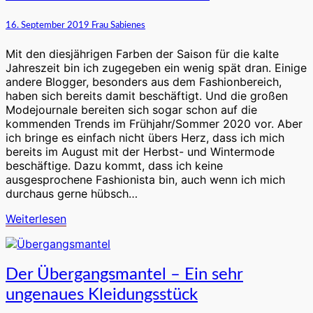
Herbst-
Winter
16. September 2019
Frau Sabienes
2019/2020
nach
Mit den diesjährigen Farben der Saison für die kalte
Pantone®
Jahreszeit bin ich zugegeben ein wenig spät dran. Einige
andere Blogger, besonders aus dem Fashionbereich,
haben sich bereits damit beschäftigt. Und die großen
Modejournale bereiten sich sogar schon auf die
kommenden Trends im Frühjahr/Sommer 2020 vor. Aber
ich bringe es einfach nicht übers Herz, dass ich mich
bereits im August mit der Herbst- und Wintermode
beschäftige. Dazu kommt, dass ich keine
ausgesprochene Fashionista bin, auch wenn ich mich
durchaus gerne hübsch…
Weiterlesen
Weiterlesen
Der
Der Übergangsmantel – Ein sehr
Übergangsmantel
ungenaues Kleidungsstück
–
Ein