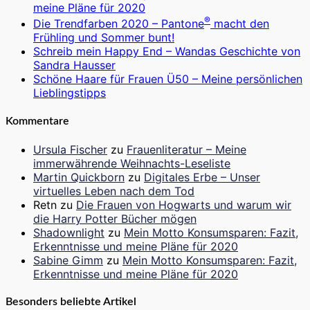
meine Pläne für 2020
®
Die Trendfarben 2020 – Pantone
macht den
Frühling und Sommer bunt!
Schreib mein Happy End – Wandas Geschichte von
Sandra Hausser
Schöne Haare für Frauen Ü50 – Meine persönlichen
Lieblingstipps
Kommentare
Ursula Fischer
zu
Frauenliteratur – Meine
immerwährende Weihnachts-Leseliste
Martin Quickborn
zu
Digitales Erbe – Unser
virtuelles Leben nach dem Tod
Retn
zu
Die Frauen von Hogwarts und warum wir
die Harry Potter Bücher mögen
Shadownlight
zu
Mein Motto Konsumsparen: Fazit,
Erkenntnisse und meine Pläne für 2020
Sabine Gimm
zu
Mein Motto Konsumsparen: Fazit,
Erkenntnisse und meine Pläne für 2020
Besonders beliebte Artikel