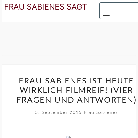
FRAU SABIENES SAGT
Toggle navigat
FRAU SABIENES
Der Blog Für Die Frau In Den Besten Jahren
SAGT
FRAU
FRAU SABIENES IST HEUTE
SABIENES
WIRKLICH FILMREIF! (VIER
IST
HEUTE
FRAGEN UND ANTWORTEN)
WIRKLICH
5. September 2015
Frau Sabienes
FILMREIF!
(VIER
FRAGEN