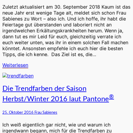
So
stärkt
Zuletzt aktualisiert am 30. September 2018 Kaum ist das
ihr
neue Jahr erst wenige Tage alt, meldet sich schon Frau
eure
Sabienes zu Wort – also ich. Und ich hoffe, ihr habt die
Abwehrkräfte
Feiertage gut überstanden und laboriert nicht an
irgendwelchen Erkältungskrankheiten herum. Wenn ja,
dann tut es mir Leid für euch, gleichzeitig verrate ich
euch weiter unten, was ihr in einem solchen Fall machen
könntet. Ansonsten empfehle ich euch hier die besten
Tipps, die ich kenne. Das Ziel ist es, die…
Weiterlesen
Weiterlesen
Die
Die Trendfarben der Saison
Trendfarben
®
Herbst/Winter 2016 laut Pantone
der
Saison
Herbst/Winter
25. Oktober 2016
Frau Sabienes
2016
laut
Ich weiß eigentlich gar nicht, wie und warum ich
®
Pantone
irgendwann begann, mich für die Trendfarben zu