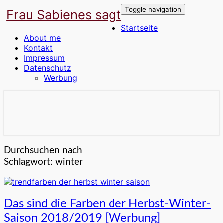
Toggle navigation
Frau Sabienes sagt
Startseite
About me
Kontakt
Impressum
Datenschutz
Werbung
Der Blog für die Frau in den besten
Frau Sabienes sagt
Jahren
Durchsuchen nach
Schlagwort:
winter
Das
Das sind die Farben der Herbst-Winter-
sind
Saison 2018/2019 [Werbung]
die