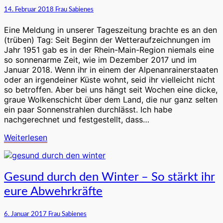
die
14. Februar 2018
Frau Sabienes
trüben
Tage
Eine Meldung in unserer Tageszeitung brachte es an den
depressiv
(trüben) Tag: Seit Beginn der Wetteraufzeichnungen im
machen
Jahr 1951 gab es in der Rhein-Main-Region niemals eine
so sonnenarme Zeit, wie im Dezember 2017 und im
Januar 2018. Wenn ihr in einem der Alpenanrainerstaaten
oder an irgendeiner Küste wohnt, seid ihr vielleicht nicht
so betroffen. Aber bei uns hängt seit Wochen eine dicke,
graue Wolkenschicht über dem Land, die nur ganz selten
ein paar Sonnenstrahlen durchlässt. Ich habe
nachgerechnet und festgestellt, dass…
Weiterlesen
Weiterlesen
Gesund
Gesund durch den Winter – So stärkt ihr
durch
eure Abwehrkräfte
den
Winter
–
6. Januar 2017
Frau Sabienes