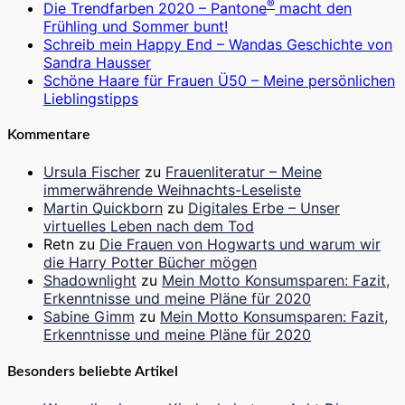
®
Die Trendfarben 2020 – Pantone
macht den
Frühling und Sommer bunt!
Schreib mein Happy End – Wandas Geschichte von
Sandra Hausser
Schöne Haare für Frauen Ü50 – Meine persönlichen
Lieblingstipps
Kommentare
Ursula Fischer
zu
Frauenliteratur – Meine
immerwährende Weihnachts-Leseliste
Martin Quickborn
zu
Digitales Erbe – Unser
virtuelles Leben nach dem Tod
Retn
zu
Die Frauen von Hogwarts und warum wir
die Harry Potter Bücher mögen
Shadownlight
zu
Mein Motto Konsumsparen: Fazit,
Erkenntnisse und meine Pläne für 2020
Sabine Gimm
zu
Mein Motto Konsumsparen: Fazit,
Erkenntnisse und meine Pläne für 2020
Besonders beliebte Artikel