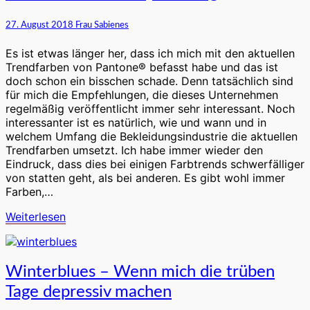
Farben
der
27. August 2018
Frau Sabienes
Herbst-
Winter-
Es ist etwas länger her, dass ich mich mit den aktuellen
Saison
Trendfarben von Pantone® befasst habe und das ist
2018/2019
doch schon ein bisschen schade. Denn tatsächlich sind
[Werbung]
für mich die Empfehlungen, die dieses Unternehmen
regelmäßig veröffentlicht immer sehr interessant. Noch
interessanter ist es natürlich, wie und wann und in
welchem Umfang die Bekleidungsindustrie die aktuellen
Trendfarben umsetzt. Ich habe immer wieder den
Eindruck, dass dies bei einigen Farbtrends schwerfälliger
von statten geht, als bei anderen. Es gibt wohl immer
Farben,…
Weiterlesen
Weiterlesen
Winterblues
Winterblues – Wenn mich die trüben
–
Tage depressiv machen
Wenn
mich