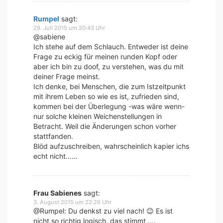
Rumpel
sagt:
29. Juli 2015 um 20:43 Uhr
@sabiene
Ich stehe auf dem Schlauch. Entweder ist deine
Frage zu eckig für meinen runden Kopf oder
aber ich bin zu doof, zu verstehen, was du mit
deiner Frage meinst.
Ich denke, bei Menschen, die zum Istzeitpunkt
mit ihrem Leben so wie es ist, zufrieden sind,
kommen bei der Überlegung -was wäre wenn-
nur solche kleinen Weichenstellungen in
Betracht. Weil die Änderungen schon vorher
stattfanden.
Blöd aufzuschreiben, wahrscheinlich kapier ichs
echt nicht……
Frau Sabienes
sagt:
3. August 2015 um 22:26 Uhr
@Rumpel: Du denkst zu viel nach! 😉 Es ist
nicht so richtig logisch, das stimmt ….