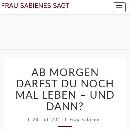
FRAU SABIENES SAGT
Toggl
navig
FRAU SABIENES
Der Blog Für Die Frau In Den Besten Jahren
SAGT
AB
MORGEN
AB MORGEN
DARFST
DARFST DU NOCH
DU
NOCH
MAL LEBEN – UND
MAL
LEBEN
DANN?
–
UND
DANN?
28. Juli 2015
Frau Sabienes