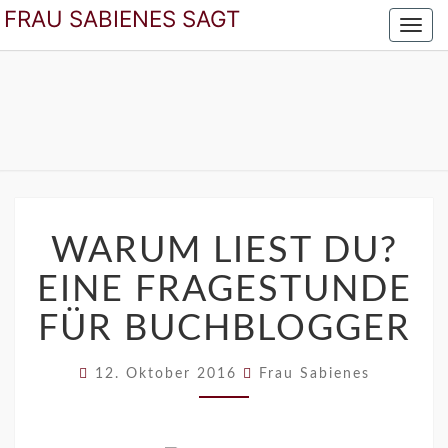
FRAU SABIENES SAGT
Toggl
navig
FRAU SABIENES
Der Blog Für Die Frau In Den Besten Jahren
SAGT
WARUM
LIEST
WARUM LIEST DU?
DU?
EINE FRAGESTUNDE
EINE
FRAGESTUNDE
FÜR BUCHBLOGGER
FÜR
BUCHBLOGGER
12. Oktober 2016
Frau Sabienes