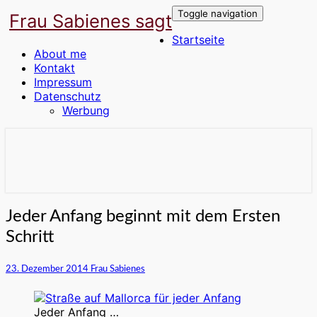
Toggle navigation
Frau Sabienes sagt
Startseite
About me
Kontakt
Impressum
Datenschutz
Werbung
Der Blog für die Frau in den besten
Frau Sabienes sagt
Jahren
Jeder
Jeder Anfang beginnt mit dem Ersten
Anfang
Schritt
beginnt
mit
dem
23. Dezember 2014
Frau Sabienes
Ersten
Schritt
Jeder Anfang …