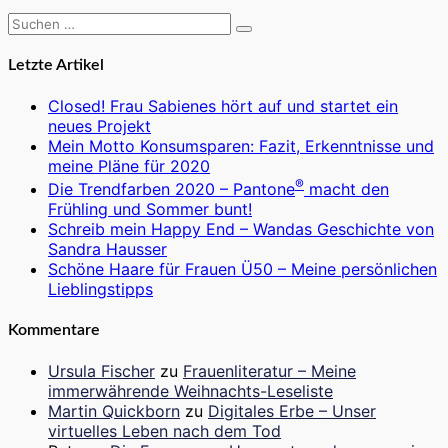
Suchen
Suchen
nach:
Letzte Artikel
Closed! Frau Sabienes hört auf und startet ein
neues Projekt
Mein Motto Konsumsparen: Fazit, Erkenntnisse und
meine Pläne für 2020
®
Die Trendfarben 2020 – Pantone
macht den
Frühling und Sommer bunt!
Schreib mein Happy End – Wandas Geschichte von
Sandra Hausser
Schöne Haare für Frauen Ü50 – Meine persönlichen
Lieblingstipps
Kommentare
Ursula Fischer
zu
Frauenliteratur – Meine
immerwährende Weihnachts-Leseliste
Martin Quickborn
zu
Digitales Erbe – Unser
virtuelles Leben nach dem Tod