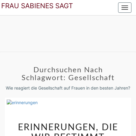
FRAU SABIENES SAGT
Toggl
navig
FRAU SABIENES
Der Blog Für Die Frau In Den Besten Jahren
SAGT
Durchsuchen Nach
Schlagwort:
Gesellschaft
Wie reagiert die Gesellschaft auf Frauen in den besten Jahren?
ERINNERUNGEN,
DIE
ERINNERUNGEN, DIE
WIR