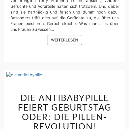
versprengten Terry Pratchett Lesern absieht.) Andere
Gerüchte und Vorurteile halten sich trotzdem. Und dabei
sind sie hartnäckig und falsch und dumm noch dazu.
Besonders trifft dies auf die Gerüchte zu, die über uns
Frauen existieren. Gerüchteküche: Was man alles über
uns Frauen zu wissen…
WEITERLESEN
WEITERLESEN
DIE
ANTIBABYPILLE
DIE ANTIBABYPILLE
FEIERT
FEIERT GEBURTSTAG
GEBURTSTAG
ODER:
ODER: DIE PILLEN-
DIE
REVOLUTION!
PILLEN-