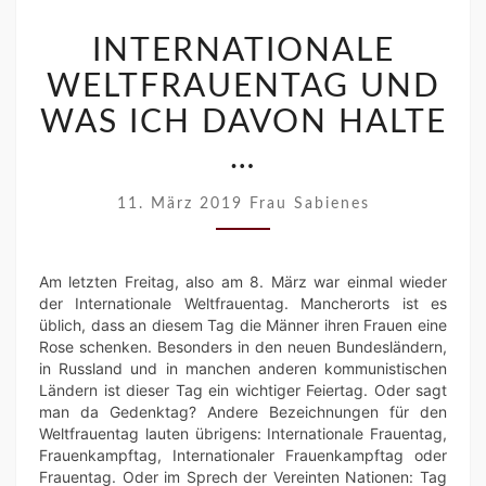
INTERNATIONALE
WELTFRAUENTAG
INTERNATIONALE
UND
WELTFRAUENTAG UND
WAS
ICH
WAS ICH DAVON HALTE
DAVON
…
HALTE
…
11. März 2019
Frau Sabienes
Am letzten Freitag, also am 8. März war einmal wieder
der Internationale Weltfrauentag. Mancherorts ist es
üblich, dass an diesem Tag die Männer ihren Frauen eine
Rose schenken. Besonders in den neuen Bundesländern,
in Russland und in manchen anderen kommunistischen
Ländern ist dieser Tag ein wichtiger Feiertag. Oder sagt
man da Gedenktag? Andere Bezeichnungen für den
Weltfrauentag lauten übrigens: Internationale Frauentag,
Frauenkampftag, Internationaler Frauenkampftag oder
Frauentag. Oder im Sprech der Vereinten Nationen: Tag