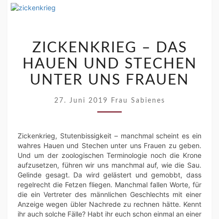
ZICKENKRIEG
–
ZICKENKRIEG – DAS
DAS
HAUEN UND STECHEN
HAUEN
UND
UNTER UNS FRAUEN
STECHEN
UNTER
27. Juni 2019
Frau Sabienes
UNS
FRAUEN
Zickenkrieg, Stutenbissigkeit – manchmal scheint es ein
wahres Hauen und Stechen unter uns Frauen zu geben.
Und um der zoologischen Terminologie noch die Krone
aufzusetzen, führen wir uns manchmal auf, wie die Sau.
Gelinde gesagt. Da wird gelästert und gemobbt, dass
regelrecht die Fetzen fliegen. Manchmal fallen Worte, für
die ein Vertreter des männlichen Geschlechts mit einer
Anzeige wegen übler Nachrede zu rechnen hätte. Kennt
ihr auch solche Fälle? Habt ihr euch schon einmal an einer