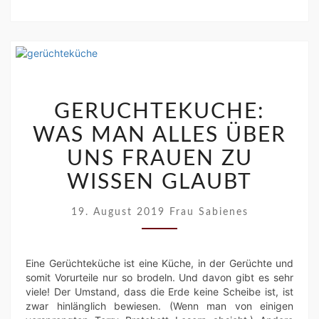
GERÜCHTEKÜCHE:
WAS
GERÜCHTEKÜCHE:
MAN
WAS MAN ALLES ÜBER
ALLES
ÜBER
UNS FRAUEN ZU
UNS
WISSEN GLAUBT
FRAUEN
ZU
WISSEN
19. August 2019
Frau Sabienes
GLAUBT
Eine Gerüchteküche ist eine Küche, in der Gerüchte und
somit Vorurteile nur so brodeln. Und davon gibt es sehr
viele! Der Umstand, dass die Erde keine Scheibe ist, ist
zwar hinlänglich bewiesen. (Wenn man von einigen