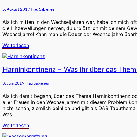
Dauer
der
5. August 2019
Frau Sabienes
Wechseljahre
und
Als ich mitten in den Wechseljahren war, habe ich mich of
ihre
die Hitzewallungen nerven, du urplötzlich mit deinem Ge
drei
Wechseljahre! Kann man die Dauer der Wechseljahre überh
unterschiedlichen
Phasen
Weiterlesen
Weiterlesen
Harninkontinenz
Harninkontinenz – Was ihr über das Them
–
Was
3. Juni 2019
Frau Sabienes
ihr
über
Als ich damit begann, über das Thema Harninkontinenz ode
das
aller Frauen in den Wechseljahren mit diesem Problem konfro
Thema
nicht schön, ziemlich peinlich und gilt als DAS Tabuthem
Blasenschwäche
Was…
wissen
solltet
Weiterlesen
Weiterlesen