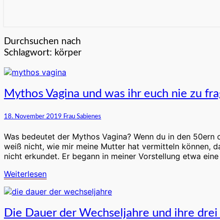
Durchsuchen nach
Schlagwort:
körper
Mythos
Mythos Vagina und was ihr euch nie zu fr
Vagina
und
18. November 2019
Frau Sabienes
was
ihr
Was bedeutet der Mythos Vagina? Wenn du in den 50ern ode
euch
weiß nicht, wie mir meine Mutter hat vermitteln können, 
nie
nicht erkundet. Er begann in meiner Vorstellung etwa ei
zu
fragen
Weiterlesen
Weiterlesen
gewagt
habt
Die
Die Dauer der Wechseljahre und ihre drei