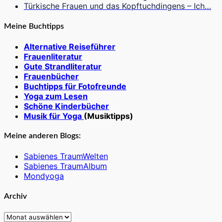
Türkische Frauen und das Kopftuchdingens – Ich…
Meine Buchtipps
Alternative Reiseführer
Frauenliteratur
Gute Strandliteratur
Frauenbücher
Buchtipps für Fotofreunde
Yoga zum Lesen
Schöne Kinderbücher
Musik für Yoga
(Musiktipps)
Meine anderen Blogs:
Sabienes TraumWelten
Sabienes TraumAlbum
Mondyoga
Archiv
Archiv