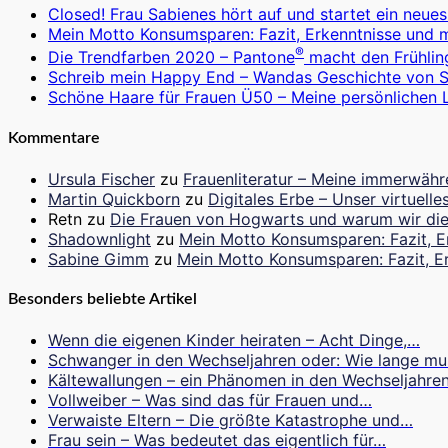
Closed! Frau Sabienes hört auf und startet ein neues
Mein Motto Konsumsparen: Fazit, Erkenntnisse und 
®
Die Trendfarben 2020 – Pantone
macht den Frühlin
Schreib mein Happy End – Wandas Geschichte von 
Schöne Haare für Frauen Ü50 – Meine persönlichen L
Kommentare
Ursula Fischer
zu
Frauenliteratur – Meine immerwähr
Martin Quickborn
zu
Digitales Erbe – Unser virtuel
Retn
zu
Die Frauen von Hogwarts und warum wir die
Shadownlight
zu
Mein Motto Konsumsparen: Fazit, E
Sabine Gimm
zu
Mein Motto Konsumsparen: Fazit, E
Besonders beliebte Artikel
Wenn die eigenen Kinder heiraten – Acht Dinge,…
Schwanger in den Wechseljahren oder: Wie lange m
Kältewallungen – ein Phänomen in den Wechseljahre
Vollweiber – Was sind das für Frauen und…
Verwaiste Eltern – Die größte Katastrophe und…
Frau sein – Was bedeutet das eigentlich für…