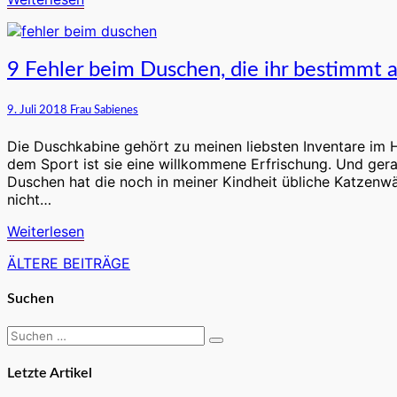
ihr
helfen
könnt
9
9 Fehler beim Duschen, die ihr bestimmt
Fehler
beim
9. Juli 2018
Frau Sabienes
Duschen,
die
Die Duschkabine gehört zu meinen liebsten Inventare im 
ihr
dem Sport ist sie eine willkommene Erfrischung. Und gera
bestimmt
Duschen hat die noch in meiner Kindheit übliche Katzenw
auch
nicht…
schon
gemacht
Weiterlesen
Weiterlesen
habt
ÄLTERE BEITRÄGE
Beitragsnavigation
Suchen
Suchen
Suchen
nach:
Letzte Artikel