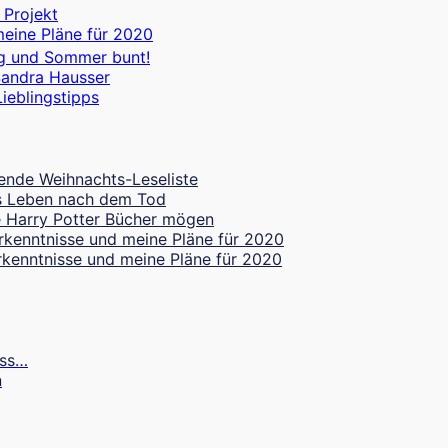
 Projekt
meine Pläne für 2020
g und Sommer bunt!
Sandra Hausser
ieblingstipps
ende Weihnachts-Leseliste
les Leben nach dem Tod
 Harry Potter Bücher mögen
rkenntnisse und meine Pläne für 2020
rkenntnisse und meine Pläne für 2020
uss…
n