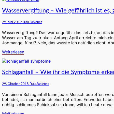
Wasservergiftung
Wasservergiftung – Wie gefährlich ist es, z
–
Wie
29. Mai 2019
Frau Sabienes
gefährlich
ist
Wasservergiftung? Das war ungefähr das Letzte, an das ich 
es,
Wasser am Tag zu trinken. Anfang April erreichte mich ei
zu
Jodmangel führt? Nein, das wusste ich natürlich nicht. 
viel
zu
Weiterlesen
Weiterlesen
trinken?
Schlaganfall
Schlaganfall – Wie ihr die Symptome erke
–
Wie
29. Oktober 2018
Frau Sabienes
ihr
die
Von einem Schlaganfall kann jeder Mensch betroffen werden
Symptome
befindet, ist man natürlich eher betroffen. Entweder habe
erkennt
richtig schlimmes Schicksal sein kann, will ich heute etw
und
wie
Weiterlesen
Weiterlesen