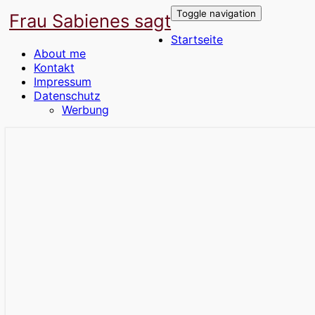
Toggle navigation
Frau Sabienes sagt
Startseite
About me
Kontakt
Impressum
Datenschutz
Werbung
Der Blog für die Frau in den besten Jahre
Frau Sabienes sagt