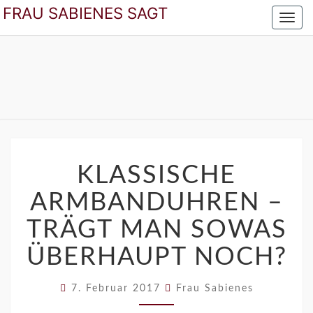
FRAU SABIENES SAGT
Toggl
navig
FRAU SABIENES
Der Blog Für Die Frau In Den Besten Jahren
SAGT
KLASSISCHE
ARMBANDUHREN
KLASSISCHE
–
ARMBANDUHREN –
TRÄGT
MAN
TRÄGT MAN SOWAS
SOWAS
ÜBERHAUPT
ÜBERHAUPT NOCH?
NOCH?
7. Februar 2017
Frau Sabienes