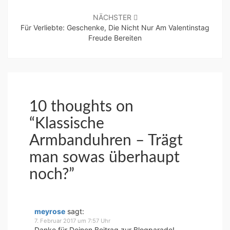
NÄCHSTER
Für Verliebte: Geschenke, Die Nicht Nur Am Valentinstag
Freude Bereiten
10 thoughts on
“
Klassische
Armbanduhren – Trägt
man sowas überhaupt
noch?
”
meyrose
sagt:
7. Februar 2017 um 7:57 Uhr
Danke für Deinen Beitrag zur Blogparade!