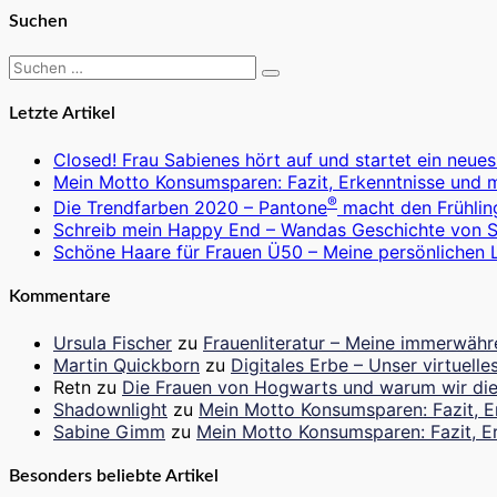
Suchen
Suchen
Suchen
nach:
Letzte Artikel
Closed! Frau Sabienes hört auf und startet ein neues
Mein Motto Konsumsparen: Fazit, Erkenntnisse und 
®
Die Trendfarben 2020 – Pantone
macht den Frühlin
Schreib mein Happy End – Wandas Geschichte von 
Schöne Haare für Frauen Ü50 – Meine persönlichen L
Kommentare
Ursula Fischer
zu
Frauenliteratur – Meine immerwähr
Martin Quickborn
zu
Digitales Erbe – Unser virtuel
Retn
zu
Die Frauen von Hogwarts und warum wir die
Shadownlight
zu
Mein Motto Konsumsparen: Fazit, E
Sabine Gimm
zu
Mein Motto Konsumsparen: Fazit, E
Besonders beliebte Artikel