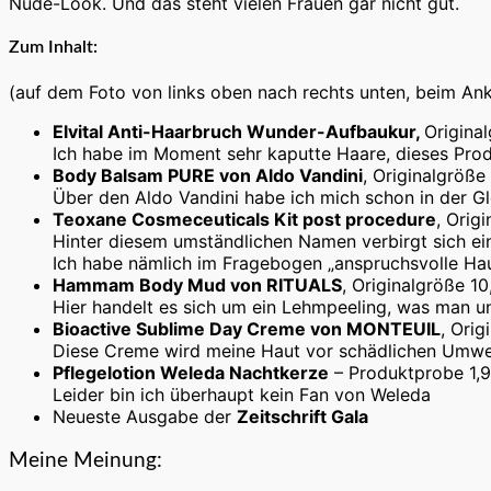
Nude-Look. Und das steht vielen Frauen gar nicht gut.
Zum Inhalt:
(auf dem Foto von links oben nach rechts unten, beim Ankl
Elvital Anti-Haarbruch Wunder-Aufbaukur,
Origina
Ich habe im Moment sehr kaputte Haare, dieses Produ
Body Balsam PURE von Aldo Vandini
, Originalgröße
Über den Aldo Vandini habe ich mich schon in der G
Teoxane Cosmeceuticals Kit post procedure
, Orig
Hinter diesem umständlichen Namen verbirgt sich ein 
Ich habe nämlich im Fragebogen „anspruchsvolle Ha
Hammam Body Mud von RITUALS
, Originalgröße 1
Hier handelt es sich um ein Lehmpeeling, was man u
Bioactive Sublime Day Creme von MONTEUIL
, Orig
Diese Creme wird meine Haut vor schädlichen Umwelt
Pflegelotion Weleda Nachtkerze
– Produktprobe 1,9
Leider bin ich überhaupt kein Fan von Weleda
Neueste Ausgabe der
Zeitschrift Gala
Meine Meinung: