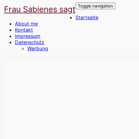
Toggle navigation
Frau Sabienes sagt
Startseite
About me
Kontakt
Impressum
Datenschutz
Werbung
Der Blog für die Frau in den besten Jahre
Frau Sabienes sagt