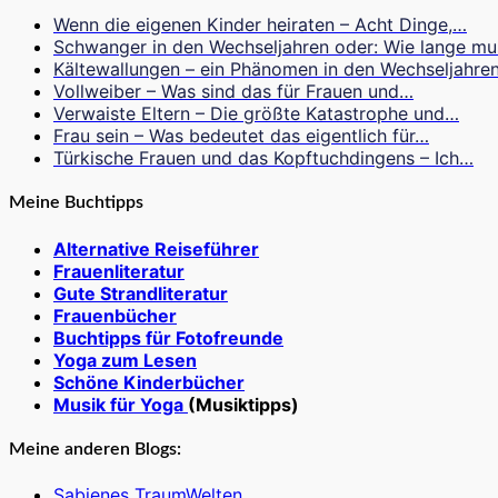
Wenn die eigenen Kinder heiraten – Acht Dinge,…
Schwanger in den Wechseljahren oder: Wie lange m
Kältewallungen – ein Phänomen in den Wechseljahre
Vollweiber – Was sind das für Frauen und…
Verwaiste Eltern – Die größte Katastrophe und…
Frau sein – Was bedeutet das eigentlich für…
Türkische Frauen und das Kopftuchdingens – Ich…
Meine Buchtipps
Alternative Reiseführer
Frauenliteratur
Gute Strandliteratur
Frauenbücher
Buchtipps für Fotofreunde
Yoga zum Lesen
Schöne Kinderbücher
Musik für Yoga
(Musiktipps)
Meine anderen Blogs:
Sabienes TraumWelten