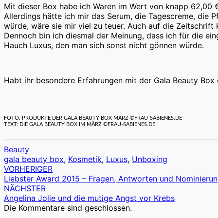
Mit dieser Box habe ich Waren im Wert von knapp 62,00 € er
Allerdings hätte ich mir das Serum, die Tagescreme, die 
würde, wäre sie mir viel zu teuer. Auch auf die Zeitschrift
Dennoch bin ich diesmal der Meinung, dass ich für die ein
Hauch Luxus, den man sich sonst nicht gönnen würde.
Habt ihr besondere Erfahrungen mit der Gala Beauty Box 
FOTO: PRODUKTE DER GALA BEAUTY BOX MÄRZ ©FRAU-SABIENES.DE
TEXT: DIE GALA BEAUTY BOX IM MÄRZ ©FRAU-SABIENES.DE
Beauty
gala beauty box
,
Kosmetik
,
Luxus
,
Unboxing
VORHERIGER
Beitragsnavigation
Liebster Award 2015 – Fragen, Antworten und Nominieru
NÄCHSTER
Angelina Jolie und die mutige Angst vor Krebs
Die Kommentare sind geschlossen.