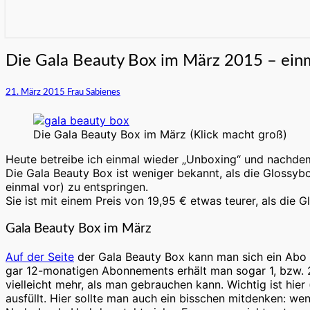
Die
Die Gala Beauty Box im März 2015 – ein
Gala
Beauty
21. März 2015
Frau Sabienes
Box
im
März
Die Gala Beauty Box im März (Klick macht groß)
2015
–
Heute betreibe ich einmal wieder „Unboxing“ und nachdem
einmal
Die Gala Beauty Box ist weniger bekannt, als die Glossybo
ausgepackt
einmal vor) zu entspringen.
Sie ist mit einem Preis von 19,95 € etwas teurer, als die 
Gala Beauty Box im März
Auf der Seite
der Gala Beauty Box kann man sich ein Abo 
gar 12-monatigen Abonnements erhält man sogar 1, bzw. 2 
vielleicht mehr, als man gebrauchen kann. Wichtig ist hi
ausfüllt. Hier sollte man auch ein bisschen mitdenken: we