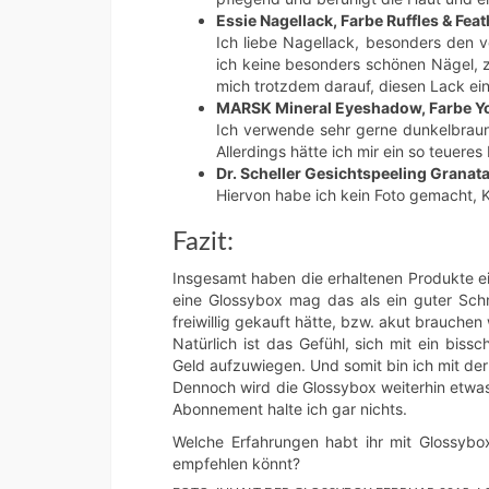
Essie Nagellack, Farbe Ruffles & Feat
Ich liebe Nagellack, besonders den vo
ich keine besonders schönen Nägel, zu
mich trotzdem darauf, diesen Lack ei
MARSK Mineral Eyeshadow, Farbe You’
Ich verwende sehr gerne dunkelbraunen
Allerdings hätte ich mir ein so teueres
Dr. Scheller Gesichtspeeling Granat
Hiervon habe ich kein Foto gemacht, 
Fazit:
Insgesamt haben die erhaltenen Produkte e
eine Glossybox mag das als ein guter Schni
freiwillig gekauft hätte, bzw. akut brauchen
Natürlich ist das Gefühl, sich mit ein bi
Geld aufzuwiegen. Und somit bin ich mit de
Dennoch wird die Glossybox weiterhin etwas
Abonnement halte ich gar nichts.
Welche Erfahrungen habt ihr mit Glossybox
empfehlen könnt?