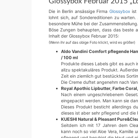
Glossybox Februar 2015 „Lo
Die in Berlin ansässige Firma
Glossybox
ist
lohnt sich, auf Sondereditionen zu warten.
besondere Mühe bei der Zusammenstellung
Böse Zungen behaupten, dass das beste an 
Inhalt der Glossybox Februar 2015:
(Wenn ihr auf das obige Foto klickt, wird es größer)
Aldo Vandini Comfort pflegende Han
/ 100 ml
Produkte dieses Labels gibt es auch 
allzu spektakuläres Produkt. Außerd
Zeit ein ziemlich gut bestücktes So
Die Creme duftet angenehm nach Vanill
Royal Apothic Lipbutter, Farbe Coral,
Nach einem ungeschriebenem Gesetz 
eingepackt werden. Man kann sie da
Dieses Produkt besticht allerdings 
dieses ist aber sehr pflegend und die
KUESHI Natural & Pleasant Pure&Clea
Seitdem ich mit 17 Jahren dem Clea
kann noch so viel Aloe Vera, Kamille un
pflegend und beruhigt die Haut und 