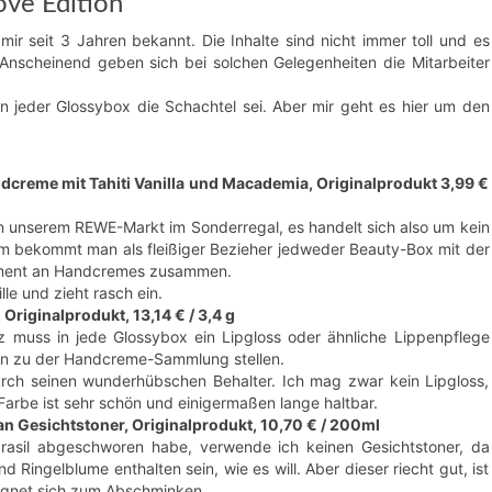
ve Edition“
 mir seit 3 Jahren bekannt. Die Inhalte sind nicht immer toll und es
 Anscheinend geben sich bei solchen Gelegenheiten die Mitarbeiter
.
jeder Glossybox die Schachtel sei. Aber mir geht es hier um den
dcreme mit Tahiti Vanilla und Macademia, Originalprodukt 3,99 €
in unserem REWE-Markt im Sonderregal, es handelt sich also um kein
em bekommt man als fleißiger Bezieher jedweder Beauty-Box mit der
rtiment an Handcremes zusammen.
e und zieht rasch ein.
 Originalprodukt, 13,14 € / 3,4 g
muss in jede Glossybox ein Lipgloss oder ähnliche Lippenpflege
nn zu der Handcreme-Sammlung stellen.
durch seinen wunderhübschen Behalter. Ich mag zwar kein Lipgloss,
 Farbe ist sehr schön und einigermaßen lange haltbar.
n Gesichtstoner, Originalprodukt, 10,70 € / 200ml
rasil abgeschworen habe, verwende ich keinen Gesichtstoner, da
d Ringelblume enthalten sein, wie es will. Aber dieser riecht gut, ist
eignet sich zum Abschminken.