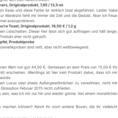
hers, Originalprodukt, 7,95 / 13,5 ml
n Essie und diese Farbe ist wirklich total abgefahren. Leider habe
r Maniküre fehlt mir immer die Zeit und die Geduld. Aber ich freue
nmal auszuprobieren.
re Toast, Originalprodukt, 18,50 € / 1,2 g
 Lidschatten. Dieser hier lässt sich gut auftragen und hält lange.
 Produkt eher nicht gekauft.
apfel, Produktprobe
Kosmetikproben sind nett, aber nicht weltbewegend.
inen Wert von gut 44,00 €. Gemessen an dem Preis von 15,00 € für
tt erscheinen. Allerdings ist hier kein Produkt dabei, dass ich mir
 würde.
sschen Luxus oder etwas Außergewöhnlichen zu verwöhnen, nicht mit
r Glossybox Februar 2015 recht zufrieden.
 sein, was ich mir nur hin und wieder gönne. Von einem monatlichen
 machen können? Kennt ihr noch andere Boxen, die ihr vielleicht