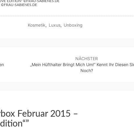
OVE EDITION“ ©FRAU-SABIENES.DE
N ©FRAU-SABIENES.DE
Kosmetik
,
Luxus
,
Unboxing
NÄCHSTER
en
„Mein Hüfthalter Bringt Mich Um!“ Kennt Ihr Diesen S
Noch?
ybox Februar 2015 –
dition“
”