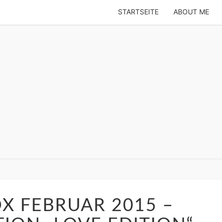
STARTSEITE
ABOUT ME
ES SAGT
ren
GLOSSYBOX
FEBRUAR
X FEBRUAR 2015 –
2015
–