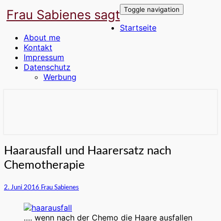
Toggle navigation
Frau Sabienes sagt
Startseite
About me
Kontakt
Impressum
Datenschutz
Werbung
Der Blog für die Frau in den besten
Frau Sabienes sagt
Jahren
Haarausfall
Haarausfall und Haarersatz nach
und
Chemotherapie
Haarersatz
nach
Chemotherapie
2. Juni 2016
Frau Sabienes
…. wenn nach der Chemo die Haare ausfallen