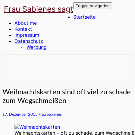
Toggle navigation
Frau Sabienes sagt
Startseite
About me
Kontakt
Impressum
Datenschutz
Werbung
Der Blog für die Frau in den besten
Frau Sabienes sagt
Jahren
Weihnachtskarten
Weihnachtskarten sind oft viel zu schade
sind
zum Wegschmeißen
oft
viel
zu
17. Dezember 2015
Frau Sabienes
schade
zum
Wegschmeißen
Weihnachtskarten – oft zu schade, zum Wegschmei