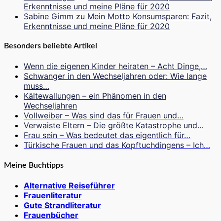
Erkenntnisse und meine Pläne für 2020
Sabine Gimm
zu
Mein Motto Konsumsparen: Fazit,
Erkenntnisse und meine Pläne für 2020
Besonders beliebte Artikel
Wenn die eigenen Kinder heiraten – Acht Dinge,…
Schwanger in den Wechseljahren oder: Wie lange
muss…
Kältewallungen – ein Phänomen in den
Wechseljahren
Vollweiber – Was sind das für Frauen und…
Verwaiste Eltern – Die größte Katastrophe und…
Frau sein – Was bedeutet das eigentlich für…
Türkische Frauen und das Kopftuchdingens – Ich…
Meine Buchtipps
Alternative Reiseführer
Frauenliteratur
Gute Strandliteratur
Frauenbücher