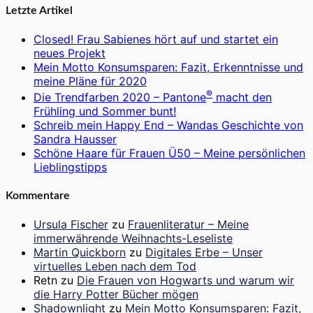
Letzte Artikel
Closed! Frau Sabienes hört auf und startet ein
neues Projekt
Mein Motto Konsumsparen: Fazit, Erkenntnisse und
meine Pläne für 2020
®
Die Trendfarben 2020 – Pantone
macht den
Frühling und Sommer bunt!
Schreib mein Happy End – Wandas Geschichte von
Sandra Hausser
Schöne Haare für Frauen Ü50 – Meine persönlichen
Lieblingstipps
Kommentare
Ursula Fischer
zu
Frauenliteratur – Meine
immerwährende Weihnachts-Leseliste
Martin Quickborn
zu
Digitales Erbe – Unser
virtuelles Leben nach dem Tod
Retn
zu
Die Frauen von Hogwarts und warum wir
die Harry Potter Bücher mögen
Shadownlight
zu
Mein Motto Konsumsparen: Fazit,